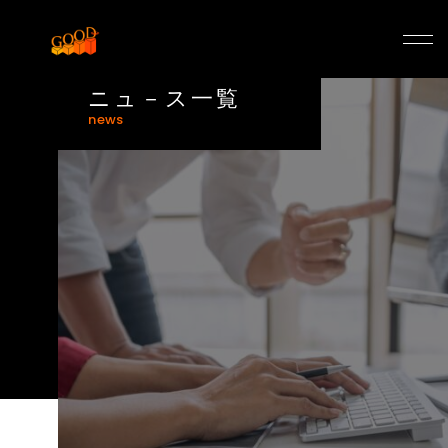
コ
ン
ニュ－ス一覧
テ
news
ン
ツ
へ
ス
キ
ッ
プ