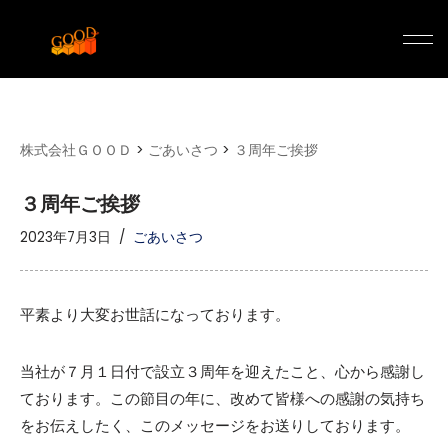
コ
ン
テ
ン
ツ
株式会社ＧＯＯＤ
>
ごあいさつ
>
３周年ご挨拶
へ
ス
３周年ご挨拶
キ
2023年7月3日
ごあいさつ
ッ
プ
平素より大変お世話になっております。
当社が７月１日付で設立３周年を迎えたこと、心から感謝し
ております。この節目の年に、改めて皆様への感謝の気持ち
をお伝えしたく、このメッセージをお送りしております。